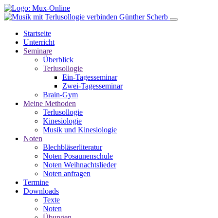
Direkt
zum
Inhalt
Startseite
Unterricht
Main
Seminare
navigation
Überblick
Terlusollogie
Ein-Tagesseminar
Zwei-Tagesseminar
Brain-Gym
Meine Methoden
Terlusollogie
Kinesiologie
Musik und Kinesiologie
Noten
Blechbläserliteratur
Noten Posaunenschule
Noten Weihnachtslieder
Noten anfragen
Termine
Downloads
Texte
Noten
Übungen